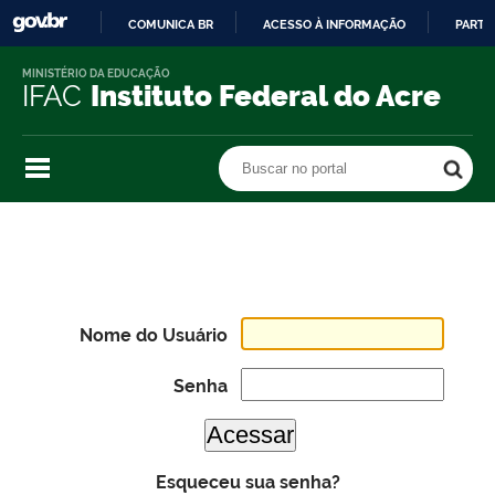
COMUNICA BR
ACESSO À INFORMAÇÃO
PARTI
IR
MINISTÉRIO DA EDUCAÇÃO
PARA
IFAC
Instituto Federal do Acre
O
CONTEÚDO
Buscar no portal
Buscar no portal
Nome do Usuário
Senha
Esqueceu sua senha?