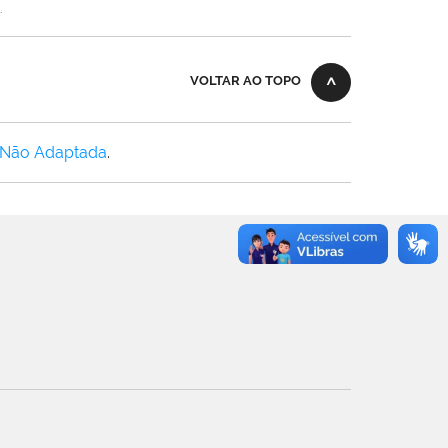
.
VOLTAR AO TOPO
 Não Adaptada
.