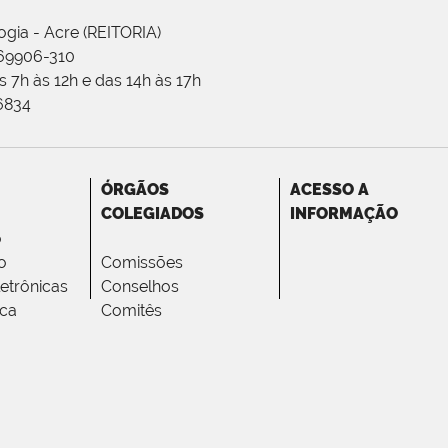
ogia - Acre (REITORIA)
 69906-310
 7h às 12h e das 14h às 17h
-6834
ÓRGÃOS
ACESSO A
COLEGIADOS
INFORMAÇÃO
o
o
Comissões
letrônicas
Conselhos
ica
Comitês