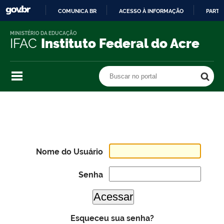
COMUNICA BR
ACESSO À INFORMAÇÃO
PARTI
IR
MINISTÉRIO DA EDUCAÇÃO
PARA
IFAC
Instituto Federal do Acre
O
CONTEÚDO
Buscar no portal
Buscar no portal
Nome do Usuário
Senha
Esqueceu sua senha?