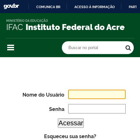
COMUNICA BR
ACESSO À INFORMAÇÃO
PARTI
IR
MINISTÉRIO DA EDUCAÇÃO
PARA
IFAC
Instituto Federal do Acre
O
CONTEÚDO
Buscar no portal
Buscar no portal
Nome do Usuário
Senha
Esqueceu sua senha?