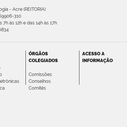
ogia - Acre (REITORIA)
 69906-310
 7h às 12h e das 14h às 17h
-6834
ÓRGÃOS
ACESSO A
COLEGIADOS
INFORMAÇÃO
o
o
Comissões
letrônicas
Conselhos
ica
Comitês