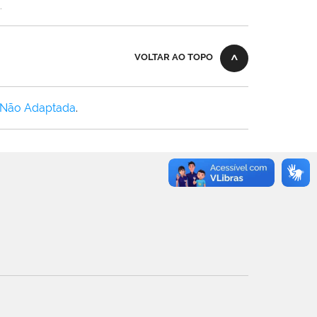
.
VOLTAR AO TOPO
 Não Adaptada
.