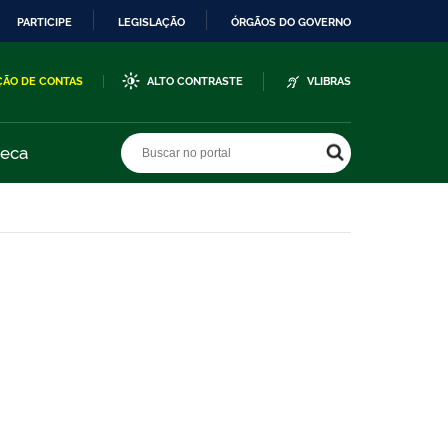
PARTICIPE
LEGISLAÇÃO
ÓRGÃOS DO GOVERNO
ÇÃO DE CONTAS
ALTO CONTRASTE
VLIBRAS
Buscar no portal
Buscar no portal
teca