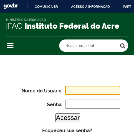
COMUNICA BR
ACESSO À INFORMAÇÃO
PARTI
IR
MINISTÉRIO DA EDUCAÇÃO
PARA
IFAC
Instituto Federal do Acre
O
CONTEÚDO
Buscar no portal
Buscar no portal
Nome do Usuário
Senha
Esqueceu sua senha?