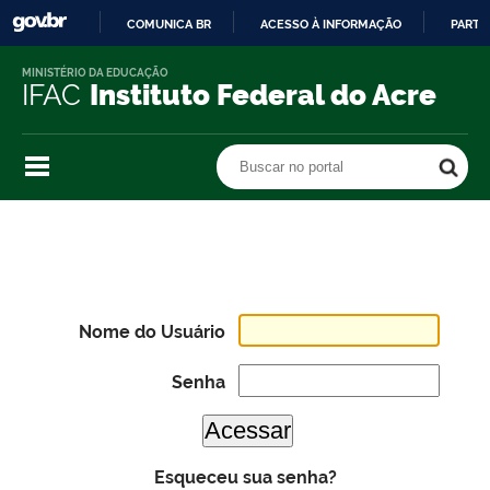
COMUNICA BR
ACESSO À INFORMAÇÃO
PARTI
IR
MINISTÉRIO DA EDUCAÇÃO
PARA
IFAC
Instituto Federal do Acre
O
CONTEÚDO
Buscar no portal
Buscar no portal
Nome do Usuário
Senha
Esqueceu sua senha?