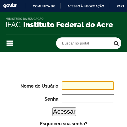
COMUNICA BR
ACESSO À INFORMAÇÃO
PARTI
IR
MINISTÉRIO DA EDUCAÇÃO
PARA
IFAC
Instituto Federal do Acre
O
CONTEÚDO
Buscar no portal
Buscar no portal
Nome do Usuário
Senha
Esqueceu sua senha?