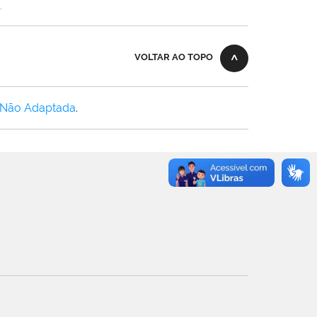
.
VOLTAR AO TOPO
 Não Adaptada
.