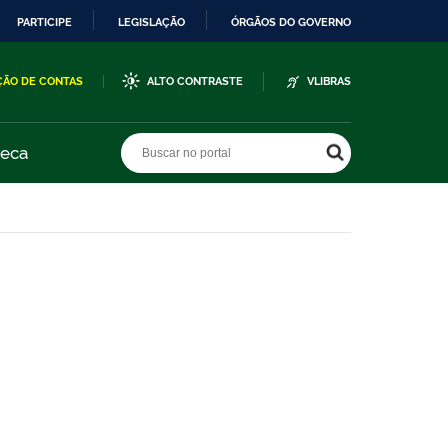
PARTICIPE
LEGISLAÇÃO
ÓRGÃOS DO GOVERNO
ÇÃO DE CONTAS
ALTO CONTRASTE
VLIBRAS
Buscar no portal
Buscar no portal
teca