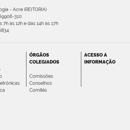
ogia - Acre (REITORIA)
 69906-310
 7h às 12h e das 14h às 17h
-6834
ÓRGÃOS
ACESSO A
COLEGIADOS
INFORMAÇÃO
o
o
Comissões
letrônicas
Conselhos
ica
Comitês