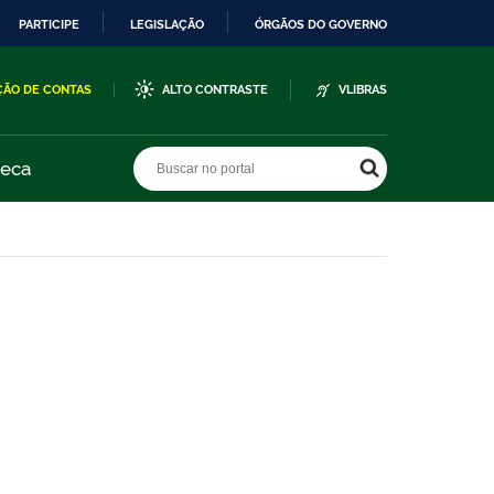
PARTICIPE
LEGISLAÇÃO
ÓRGÃOS DO GOVERNO
ÇÃO DE CONTAS
ALTO CONTRASTE
VLIBRAS
Buscar no portal
Buscar no portal
teca