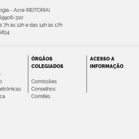
ogia - Acre (REITORIA)
 69906-310
 7h às 12h e das 14h às 17h
-6834
ÓRGÃOS
ACESSO A
COLEGIADOS
INFORMAÇÃO
o
o
Comissões
letrônicas
Conselhos
ica
Comitês