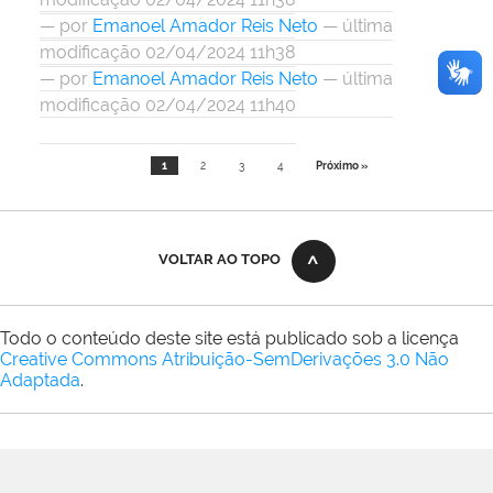
—
por
Emanoel Amador Reis Neto
— última
modificação 02/04/2024 11h38
—
por
Emanoel Amador Reis Neto
— última
modificação 02/04/2024 11h40
1
2
3
4
Próximo »
VOLTAR AO TOPO
Todo o conteúdo deste site está publicado sob a licença
Creative Commons Atribuição-SemDerivações 3.0 Não
Adaptada
.