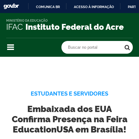
COMUNICA BR
ACESSO À INFORMAÇÃO
PARTI
IR
MINISTÉRIO DA EDUCAÇÃO
PARA
IFAC
Instituto Federal do Acre
O
CONTEÚDO
Buscar no portal
Buscar no portal
ESTUDANTES E SERVIDORES
Embaixada dos EUA
Confirma Presença na Feira
EducationUSA em Brasília!