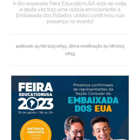
A tão esperada Feira EducationUSA está de volta,
e desta vez traz uma notícia emocionante: a
Embaixada dos Estados Unidos confirmou sua
presença no evento!
publicado
:
25/08/2023 10h55
,
última modificação
:
25/08/2023
10h55