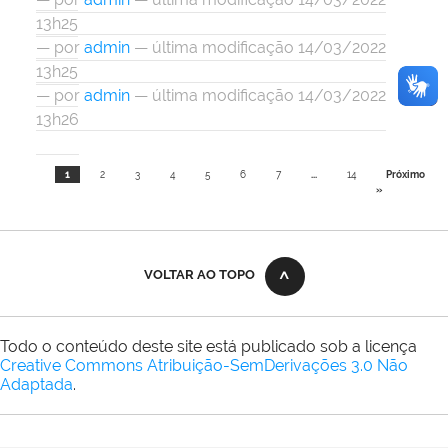
13h25
—
por
admin
— última modificação 14/03/2022
13h25
—
por
admin
— última modificação 14/03/2022
13h26
1
2
3
4
5
6
7
...
14
Próximo
»
VOLTAR AO TOPO
Todo o conteúdo deste site está publicado sob a licença
Creative Commons Atribuição-SemDerivações 3.0 Não
Adaptada
.