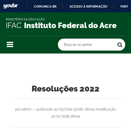
COMUNICA BR
ACESSO À INFORMAÇÃO
PARTI
IR
MINISTÉRIO DA EDUCAÇÃO
PARA
IFAC
Instituto Federal do Acre
O
CONTEÚDO
Buscar no portal
Buscar no portal
Resoluções 2022
por
admin
—
publicado
14/03/2022 15h08,
última modificação
21/01/2026 16h04