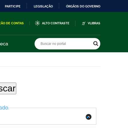
PARTICIPE
LEGISLAÇÃO
ÓRGÃOS DO GOVERNO
ÇÃO DE CONTAS
ALTO CONTRASTE
VLIBRAS
Buscar no portal
Buscar no portal
teca
ado.