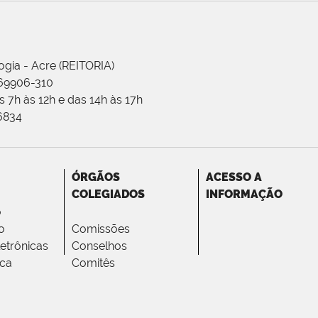
ogia - Acre (REITORIA)
 69906-310
 7h às 12h e das 14h às 17h
-6834
ÓRGÃOS
ACESSO A
COLEGIADOS
INFORMAÇÃO
o
o
Comissões
letrônicas
Conselhos
ica
Comitês