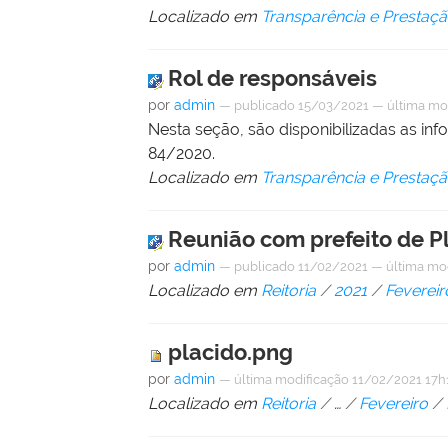
Localizado em
Transparência e Prestaç
Rol de responsáveis
por
admin
—
publicado
15/03/2021
—
última mo
Nesta seção, são disponibilizadas as inf
84/2020.
Localizado em
Transparência e Prestaç
Reunião com prefeito de P
por
admin
—
publicado
11/02/2021
—
última mo
Localizado em
Reitoria
/
2021
/
Fevereir
placido.png
por
admin
—
última modificação
11/02/2021 17h
Localizado em
Reitoria
/
…
/
Fevereiro
/