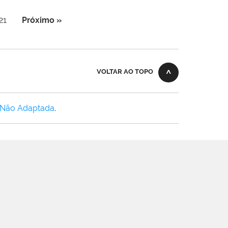
21
Próximo »
VOLTAR AO TOPO
 Não Adaptada
.