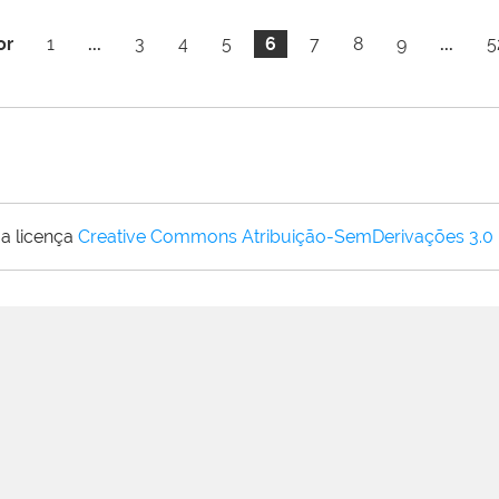
or
1
...
3
4
5
6
7
8
9
...
5
a licença
Creative Commons Atribuição-SemDerivações 3.0