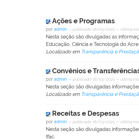
Ações e Programas
por
admin
—
publicado
16/03/2021
—
última mo
Nesta seção são divulgadas as informaçõ
Educação, Ciência e Tecnologia do Acre 
Localizado em
Transparência e Prestaç
Convênios e Transferência
por
admin
—
publicado
16/03/2021
—
última mo
Nesta seção são divulgadas informações 
Localizado em
Transparência e Prestaç
Receitas e Despesas
por
admin
—
publicado
16/03/2021
—
última mo
Nesta seção são divulgadas informações
Ifac.