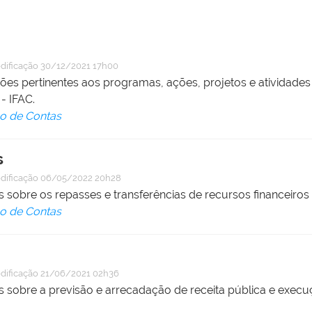
dificação
30/12/2021 17h00
es pertinentes aos programas, ações, projetos e atividades
- IFAC.
ão de Contas
s
dificação
06/05/2022 20h28
sobre os repasses e transferências de recursos financeiros 
ão de Contas
dificação
21/06/2021 02h36
 sobre a previsão e arrecadação de receita pública e execu