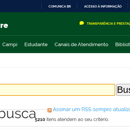
COMUNICA BR
ACESSO À INFORMAÇÃO
IR
PARA
cre
TRANSPARÊNCIA E PRESTA
O
CONTEÚDO
Campi
Estudante
Canais de Atendimento
Biblio
 busca
Assinar um RSS sempre atualiz
5210
itens atendem ao seu critério.