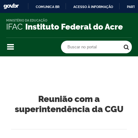
COMUNICA BR
ACESSO À INFORMAÇÃO
PARTI
IR
MINISTÉRIO DA EDUCAÇÃO
PARA
IFAC
Instituto Federal do Acre
O
CONTEÚDO
Buscar no portal
Buscar no portal
Reunião com a
superintendência da CGU