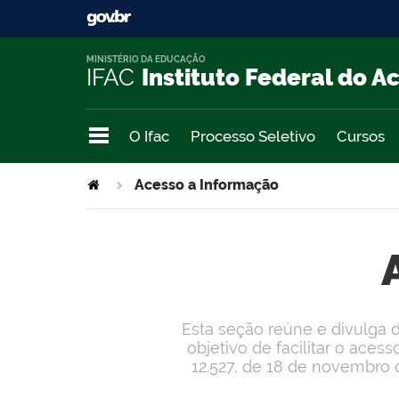
MINISTÉRIO DA EDUCAÇÃO
IFAC
Instituto Federal do A
O Ifac
Processo Seletivo
Cursos
Acesso a Informação
Esta seção reúne e divulga d
objetivo de facilitar o ace
12.527, de 18 de novembro d