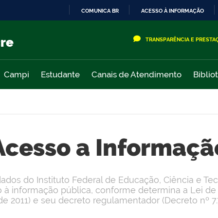
COMUNICA BR
ACESSO À INFORMAÇÃO
IR
PARA
cre
TRANSPARÊNCIA E PRESTA
O
CONTEÚDO
Campi
Estudante
Canais de Atendimento
Biblio
Acesso a Informaçã
ados do Instituto Federal de Educação, Ciência e Te
sso à informação pública, conforme determina a Lei de
e 2011) e seu decreto regulamentador (Decreto nº 7.