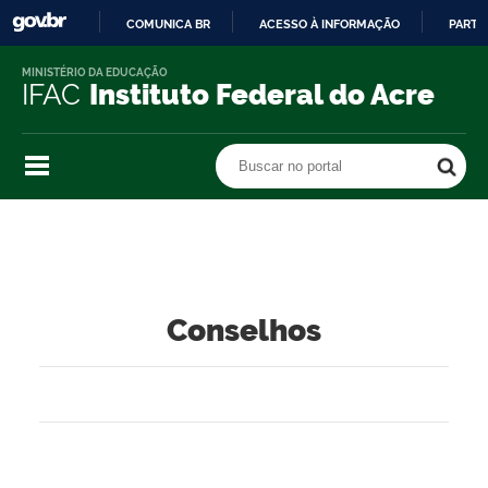
COMUNICA BR
ACESSO À INFORMAÇÃO
PARTI
IR
MINISTÉRIO DA EDUCAÇÃO
PARA
IFAC
Instituto Federal do Acre
O
CONTEÚDO
Buscar no portal
Buscar no portal
Conselhos