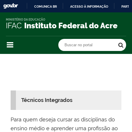
COMUNICA BR
ACESSO À INFORMAÇÃO
PARTI
IR
MINISTÉRIO DA EDUCAÇÃO
PARA
IFAC
Instituto Federal do Acre
O
CONTEÚDO
Buscar no portal
Buscar no portal
Técnicos Integrados
Para quem deseja cursar as disciplinas do
ensino médio e aprender uma profissão ao