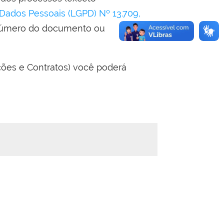
 Dados Pessoais (LGPD) Nº 13.709,
 número do documento ou
ações e Contratos) você poderá