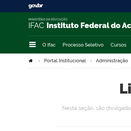
MINISTÉRIO DA EDUCAÇÃO
IFAC
Instituto Federal do A
O Ifac
Processo Seletivo
Cursos
Portal Institucional
Administração
L
Nesta seção, são divulgadas