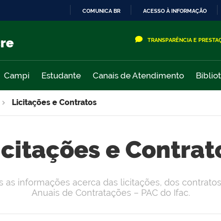
COMUNICA BR
ACESSO À INFORMAÇÃO
IR
PARA
cre
TRANSPARÊNCIA E PRESTA
O
CONTEÚDO
Campi
Estudante
Canais de Atendimento
Biblio
Licitações e Contratos
icitações e Contrat
 as informações acerca das licitações, dos contratos
Anuais de Contratações – PAC do Ifac.