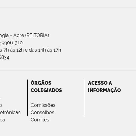
ogia - Acre (REITORIA)
 69906-310
 7h às 12h e das 14h às 17h
-6834
ÓRGÃOS
ACESSO A
COLEGIADOS
INFORMAÇÃO
o
o
Comissões
letrônicas
Conselhos
ica
Comitês