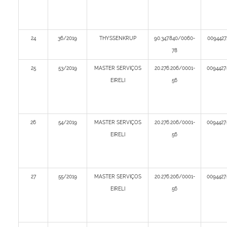
24
36/2019
THYSSENKRUP
90.347.840/0060-
0094427
78
25
53/2019
MASTER SERVIÇOS
20.276.206/0001-
0094427
EIRELI
56
26
54/2019
MASTER SERVIÇOS
20.276.206/0001-
0094427
EIRELI
56
27
55/2019
MASTER SERVIÇOS
20.276.206/0001-
0094427
EIRELI
56