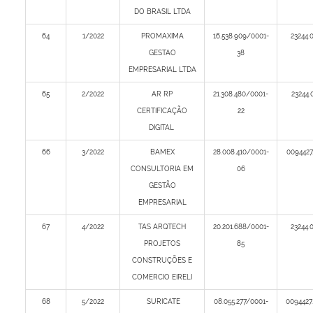
DO BRASIL LTDA
64
1/2022
PROMAXIMA
16.538.909/0001-
23244.
GESTAO
38
EMPRESARIAL LTDA
65
2/2022
AR RP
21.308.480/0001-
23244.
CERTIFICAÇÃO
22
DIGITAL
66
3/2022
BAMEX
28.008.410/0001-
0094427
CONSULTORIA EM
06
GESTÃO
EMPRESARIAL
67
4/2022
TAS ARQTECH
20.201.688/0001-
23244.
PROJETOS
85
CONSTRUÇÕES E
COMERCIO EIRELI
68
5/2022
SURICATE
08.055.277/0001-
0094427