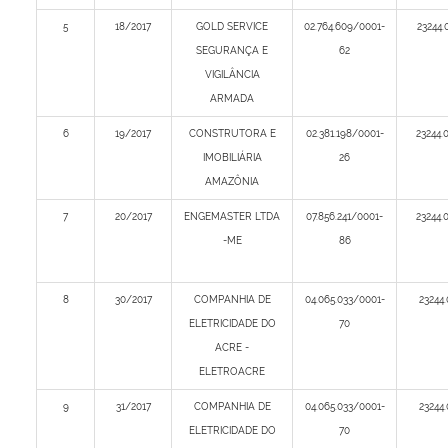
5
18/2017
GOLD SERVICE
02.764.609/0001-
23244.
SEGURANÇA E
62
VIGILÂNCIA
ARMADA
6
19/2017
CONSTRUTORA E
02.381.198/0001-
23244.
IMOBILIÁRIA
26
AMAZÔNIA
7
20/2017
ENGEMASTER LTDA
07.856.241/0001-
23244.
-ME
86
8
30/2017
COMPANHIA DE
04.065.033/0001-
23244.
ELETRICIDADE DO
70
ACRE -
ELETROACRE
9
31/2017
COMPANHIA DE
04.065.033/0001-
23244.
ELETRICIDADE DO
70