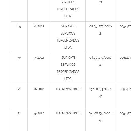
SERVIÇOS
23
TERCEIRIZADOS
LTDA
69
6/2022
SURICATE
08.055.277/0001-
0094427
SERVIÇOS
23
TERCEIRIZADOS
LTDA
70
7/2022
SURICATE
08.055.277/0001-
0094427
SERVIÇOS
23
TERCEIRIZADOS
LTDA
71
8/2022
TEC NEWS EIRELI
05.608.779/0001-
0094427
46
72
9/2022
TEC NEWS EIRELI
05.608.779/0001-
0094427
46