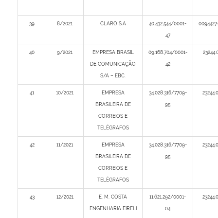
39
8/2021
CLARO S.A
40.432.544/0001-
0094427
47
40
9/2021
EMPRESA BRASIL
09.168.704/0001-
23244.
DE COMUNICAÇÃO
42
S/A – EBC​.
41
10/2021
EMPRESA
34.028.316/7709-
23244.
BRASILEIRA DE
95
CORREIOS E
TELÉGRAFOS
42
11/2021
EMPRESA
34.028.316/7709-
23244.
BRASILEIRA DE
95
CORREIOS E
TELÉGRAFOS
43
12/2021
E. M. COSTA
11.621.292/0001-
23244.
ENGENHARIA EIRELI
04