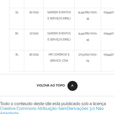
79
16/2022
GARDEN EVENTOS
15.441.682/0001-
0094427
E SERVIÇOS EIRELI
45
80
17/2022
GARDEN EVENTOS
15.441.682/0001-
0094427
E SERVIÇOS EIRELI
45
81
18/2022
MR COMERCIO E
17.031.812/0001-
0094427
SERVICO LTDA
05
VOLTAR AO TOPO
Todo o conteúdo deste site está publicado sob a licença
Creative Commons Atribuição-SemDerivações 3.0 Não
Adaptada
.