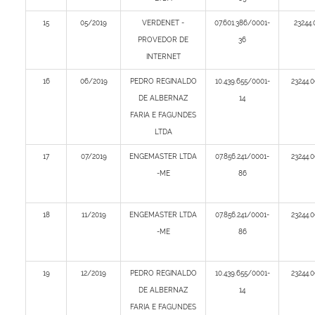
15
05/2019
VERDENET -
07.601.386/0001-
23244.
PROVEDOR DE
36
INTERNET
16
06/2019
PEDRO REGINALDO
10.439.655/0001-
23244.
DE ALBERNAZ
14
FARIA E FAGUNDES
LTDA
17
07/2019
ENGEMASTER LTDA
07.856.241/0001-
23244.
-ME
86
18
11/2019
ENGEMASTER LTDA
07.856.241/0001-
23244.
-ME
86
19
12/2019
PEDRO REGINALDO
10.439.655/0001-
23244.
DE ALBERNAZ
14
FARIA E FAGUNDES