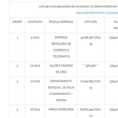
Link para consulta pública dos processos no Sistema Eletrônico 
acao_externa=protocolo_pesquisa
ORDEM
CONTRATO
PESSOA/EMPRESA
CPF/CNPJ
N
PR
1
5/2010
EMPRESA
34.028.316/7709-
23244.
BRASILEIRA DE
95
CORREIOS E
TELÉGRAFOS
2
02/2012
VALDECI CÂNDIDO
***.962.962-**
23244.
DE LIMA
3
12/2012
DEPARTAMENTO
02.405.085/0001-
23244.
ESTADUAL DE ÁGUA
13
E SANEAMENTO –
DEPASA
4
27/2013
ARRAS IMOBILIARIA
63.600.449/0001-
23244.
00