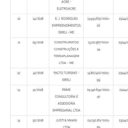
ACRE -
ELETROACRE
10
19/2018
E. J. RODRIGUES
13.993.675/0001-
23244.
EMPREENDIMENTOS
20
EIRELI - ME
11
29/2018
CONSTRUMATOS
13.212.587/0001-
23244.
CONSTRUÇÕES E
44
TERRAPLANAGEM
LTDA. - ME
12
42/2018
FACTO TURISMO -
14.807.420/0001-
23244.
EIRELI
99
13
51/2018
PRIME
05.340.639/0001-
23244.
CONSULTORIA E
30
ASSESSORIA
EMPRESARIAL LTDA
14
52/2018
JUSTI & MAIAN
04.030.161/0001-
23244.
LTDA
89