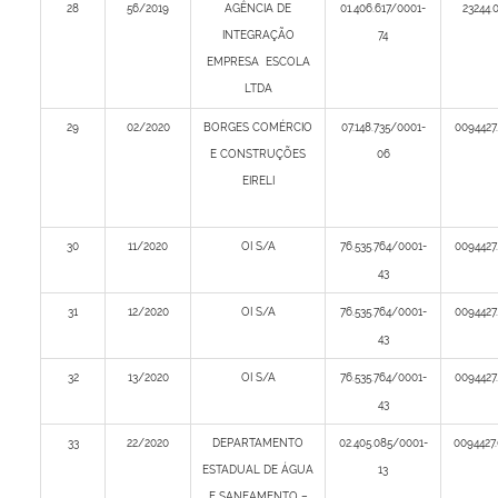
28
56/2019
AGÊNCIA DE
01.406.617/0001-
23244.
INTEGRAÇÃO
74
EMPRESA ESCOLA
LTDA
29
02/2020
BORGES COMÉRCIO
07.148.735/0001-
0094427
E CONSTRUÇÕES
06
EIRELI
30
11/2020
OI S/A
76.535.764/0001-
0094427
43
31
12/2020
OI S/A
76.535.764/0001-
0094427
43
32
13/2020
OI S/A
76.535.764/0001-
0094427
43
33
22/2020
DEPARTAMENTO
02.405.085/0001-
0094427
ESTADUAL DE ÁGUA
13
E SANEAMENTO –