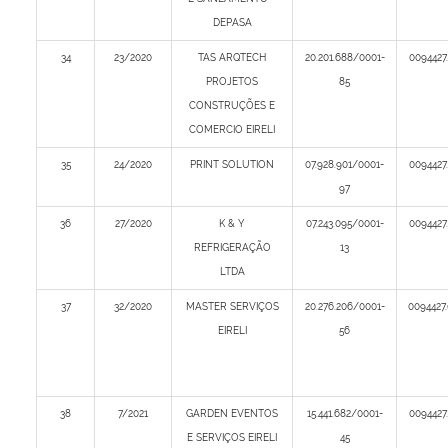
DEPASA
34
23/2020
TAS ARQTECH
20.201.688/0001-
0094427
PROJETOS
85
CONSTRUÇÕES E
COMERCIO EIRELI
35
24/2020
PRINT SOLUTION
07.928.901/0001-
0094427
97
36
27/2020
K & Y
07.243.095/0001-
0094427
REFRIGERAÇÃO
13
LTDA
37
32/2020
MASTER SERVIÇOS
20.276.206/0001-
0094427
EIRELI
56
38
7/2021
GARDEN EVENTOS
15.441.682/0001-
0094427
E SERVIÇOS EIRELI
45