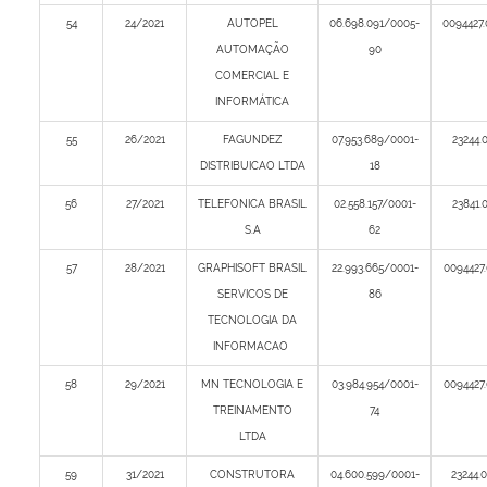
54
24/2021
AUTOPEL
06.698.091/0005-
0094427
AUTOMAÇÃO
90
COMERCIAL E
INFORMÁTICA
55
26/2021
FAGUNDEZ
07.953.689/0001-
23244.
DISTRIBUICAO LTDA
18
56
27/2021
TELEFONICA BRASIL
02.558.157/0001-
23841.
S.A
62
57
28/2021
GRAPHISOFT BRASIL
22.993.665/0001-
0094427
SERVICOS DE
86
TECNOLOGIA DA
INFORMACAO
58
29/2021
MN TECNOLOGIA E
03.984.954/0001-
0094427
TREINAMENTO
74
LTDA
59
31/2021
CONSTRUTORA
04.600.599/0001-
23244.