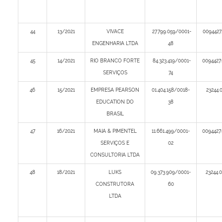
44
13/2021
VIVACE
27.799.059/0001-
0094427
ENGENHARIA LTDA
48
45
14/2021
RIO BRANCO FORTE
84.323.419/0001-
0094427
SERVIÇOS
74
46
15/2021
EMPRESA PEARSON
01.404.158/0018-
23244.
EDUCATION DO
38
BRASIL
47
16/2021
MAIA & PIMENTEL
11.661.499/0001-
0094427
SERVIÇOS E
02
CONSULTORIA LTDA
48
18/2021
LUKS
09.373.909/0001-
23244.
CONSTRUTORA
60
LTDA