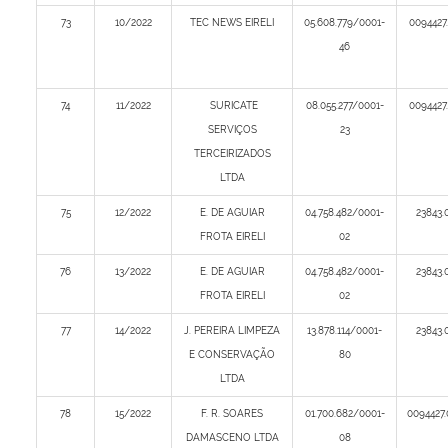
73
10/2022
TEC NEWS EIRELI
05.608.779/0001-
0094427
46
74
11/2022
SURICATE
08.055.277/0001-
0094427
SERVIÇOS
23
TERCEIRIZADOS
LTDA
75
12/2022
E. DE AGUIAR
04.758.482/0001-
23843.
FROTA EIRELI
02
76
13/2022
E. DE AGUIAR
04.758.482/0001-
23843.
FROTA EIRELI
02
77
14/2022
J. PEREIRA LIMPEZA
13.878.114/0001-
23843.
E CONSERVAÇÃO
80
LTDA
78
15/2022
F. R. SOARES
01.700.682/0001-
0094427
DAMASCENO LTDA
08