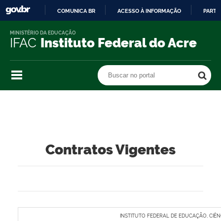
COMUNICA BR
ACESSO À INFORMAÇÃO
PARTI
IR
MINISTÉRIO DA EDUCAÇÃO
PARA
IFAC
Instituto Federal do Acre
O
CONTEÚDO
Buscar no portal
Buscar no portal
Contratos Vigentes
INSTITUTO FEDERAL DE EDUCAÇÃO, CIÊN