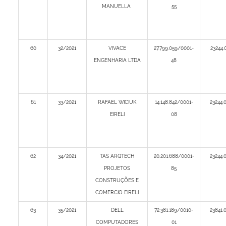
MANUELLA
55
60
32/2021
VIVACE
27.799.059/0001-
23244.
ENGENHARIA LTDA
48
61
33/2021
RAFAEL WICIUK
14.148.842/0001-
23244.
EIRELI
08
62
34/2021
TAS ARQTECH
20.201.688/0001-
23244.
PROJETOS
85
CONSTRUÇÕES E
COMERCIO EIRELI
63
35/2021
DELL
72.381.189/0010-
23841.
COMPUTADORES
01