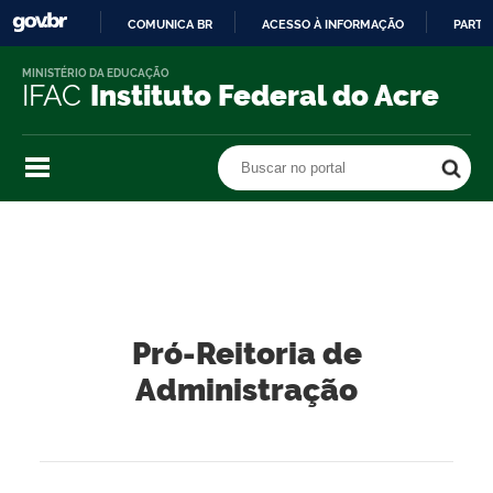
COMUNICA BR
ACESSO À INFORMAÇÃO
PARTI
IR
MINISTÉRIO DA EDUCAÇÃO
PARA
IFAC
Instituto Federal do Acre
O
CONTEÚDO
Buscar no portal
Buscar no portal
Pró-Reitoria de
Administração