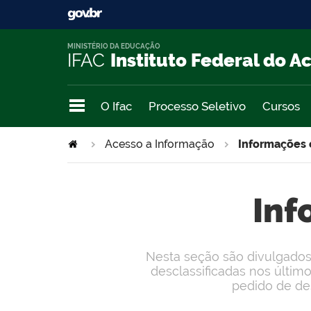
MINISTÉRIO DA EDUCAÇÃO
IFAC
Instituto Federal do A
O Ifac
Processo Seletivo
Cursos
Acesso a Informação
Informações c
Inf
Nesta seção são divulgados 
desclassificadas nos últim
pedido de des