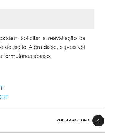
 podem solicitar a reavaliação da
 de sigilo. Além disso, é possível
s formulários abaixo:
T
)
ODT
)
VOLTAR AO TOPO