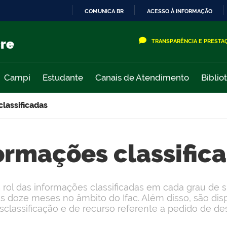
COMUNICA BR
ACESSO À INFORMAÇÃO
IR
PARA
cre
TRANSPARÊNCIA E PRESTA
O
CONTEÚDO
Campi
Estudante
Canais de Atendimento
Biblio
lassificadas
ormações classific
rol das informações classificadas em cada grau de si
os doze meses no âmbito do Ifac. Além disso, são disp
classificação e de recurso referente a pedido de des