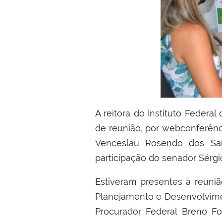
A reitora do Instituto Federal do Ace (Ifac), Rosana Cavalcante dos Santos, participou nesta quinta-feira (06/05),
de reunião, por webconferênc
Venceslau Rosendo dos San
participação do senador Sérg
Estiveram presentes à reunião
Planejamento e Desenvolviment
Procurador Federal Breno Fo