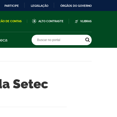
PARTICIPE
LEGISLAÇÃO
ÓRGÃOS DO GOVERNO
ÇÃO DE CONTAS
ALTO CONTRASTE
VLIBRAS
Buscar no portal
Buscar no portal
teca
da Setec