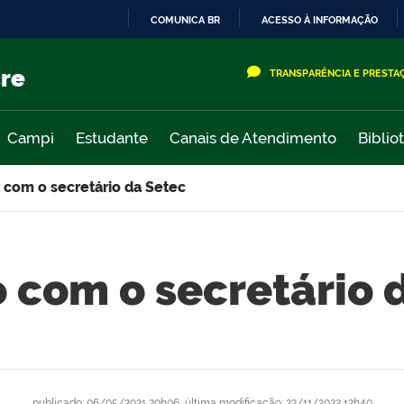
COMUNICA BR
ACESSO À INFORMAÇÃO
IR
PARA
cre
TRANSPARÊNCIA E PRESTA
O
CONTEÚDO
Campi
Estudante
Canais de Atendimento
Biblio
 com o secretário da Setec
 com o secretário 
publicado
:
06/05/2021 20h06
,
última modificação
:
22/11/2022 12h40