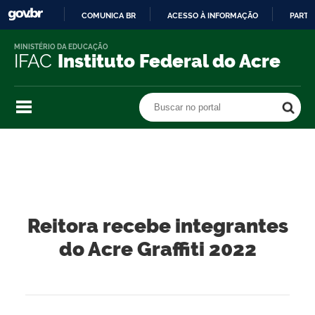
COMUNICA BR
ACESSO À INFORMAÇÃO
PARTI
IR
MINISTÉRIO DA EDUCAÇÃO
PARA
IFAC
Instituto Federal do Acre
O
CONTEÚDO
Buscar no portal
Buscar no portal
Reitora recebe integrantes
do Acre Graffiti 2022