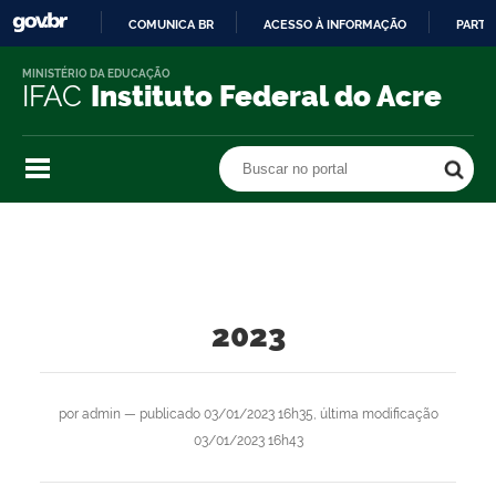
COMUNICA BR
ACESSO À INFORMAÇÃO
PARTI
IR
MINISTÉRIO DA EDUCAÇÃO
PARA
IFAC
Instituto Federal do Acre
O
CONTEÚDO
Buscar no portal
Buscar no portal
2023
por
admin
—
publicado
03/01/2023 16h35,
última modificação
03/01/2023 16h43