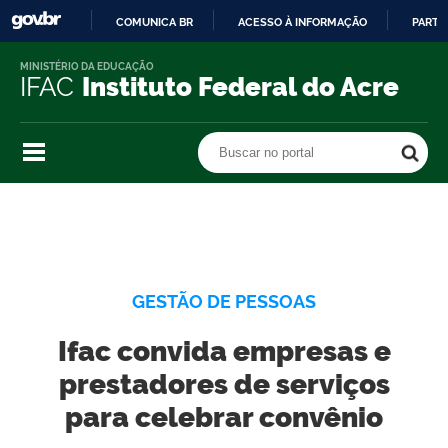
COMUNICA BR
ACESSO À INFORMAÇÃO
PARTI
IR
MINISTÉRIO DA EDUCAÇÃO
PARA
IFAC
Instituto Federal do Acre
O
CONTEÚDO
Buscar no portal
Buscar no portal
GESTÃO DE PESSOAS
Ifac convida empresas e
prestadores de serviços
para celebrar convênio