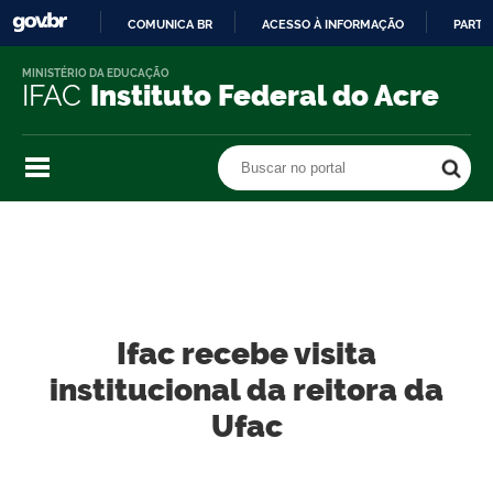
COMUNICA BR
ACESSO À INFORMAÇÃO
PARTI
IR
MINISTÉRIO DA EDUCAÇÃO
PARA
IFAC
Instituto Federal do Acre
O
CONTEÚDO
Buscar no portal
Buscar no portal
Ifac recebe visita
institucional da reitora da
Ufac