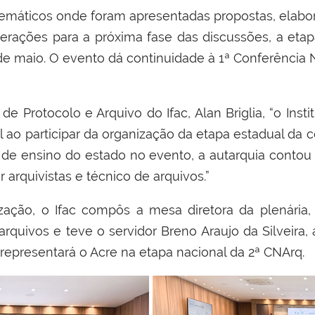
s temáticos onde foram apresentadas propostas, elabo
berações para a próxima fase das discussões, a eta
8 de maio. O evento dá continuidade à 1ª Conferência 
e Protocolo e Arquivo do Ifac, Alan Briglia, “o Insti
l ao participar da organização da etapa estadual da 
l de ensino do estado no evento, a autarquia contou
arquivistas e técnico de arquivos.”
zação, o Ifac compôs a mesa diretora da plenária,
arquivos e teve o servidor Breno Araujo da Silveira, 
presentará o Acre na etapa nacional da 2ª CNArq.