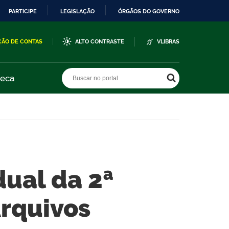
PARTICIPE
LEGISLAÇÃO
ÓRGÃOS DO GOVERNO
ÇÃO DE CONTAS
ALTO CONTRASTE
VLIBRAS
Buscar no portal
Buscar no portal
teca
dual da 2ª
Arquivos