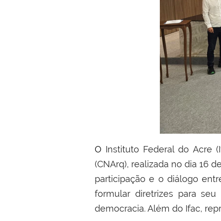
O Instituto Federal do Acre (Ifac) esteve presente na etapa estadual da 2ª Conferência Nacional de Arquivos
(CNArq), realizada no dia 16 d
participação e o diálogo entr
formular diretrizes para se
democracia. Além do Ifac, repr