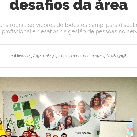
desafios da área
oria reuniu servidores de todos os campi para discuti
 profissional e desafios da gestão de pessoas no ser
publicado
:
15/05/2026 13h57
,
última modificação
:
15/05/2026 13h58