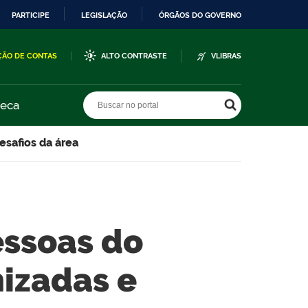
PARTICIPE
LEGISLAÇÃO
ÓRGÃOS DO GOVERNO
ÇÃO DE CONTAS
ALTO CONTRASTE
VLIBRAS
Buscar no portal
Buscar no portal
teca
esafios da área
essoas do
izadas e