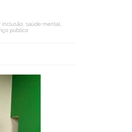
r inclusão, saúde mental,
viço público