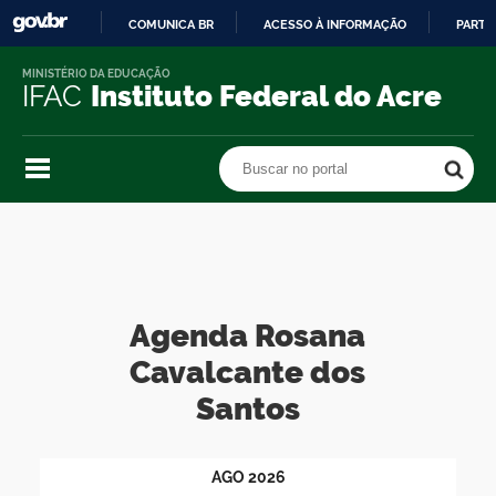
COMUNICA BR
ACESSO À INFORMAÇÃO
PARTI
IR
MINISTÉRIO DA EDUCAÇÃO
PARA
IFAC
Instituto Federal do Acre
O
CONTEÚDO
Buscar no portal
Buscar no portal
Agenda Rosana
Cavalcante dos
Santos
AGO
2026