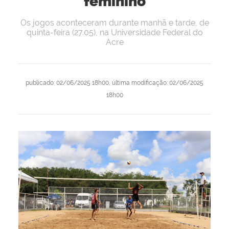
feminino
Os jogos aconteceram durante manhã e tarde, de
quinta-feira (27.05), na Universidade Federal do
Acre
publicado
:
02/06/2025 18h00
,
última modificação
:
02/06/2025
18h00