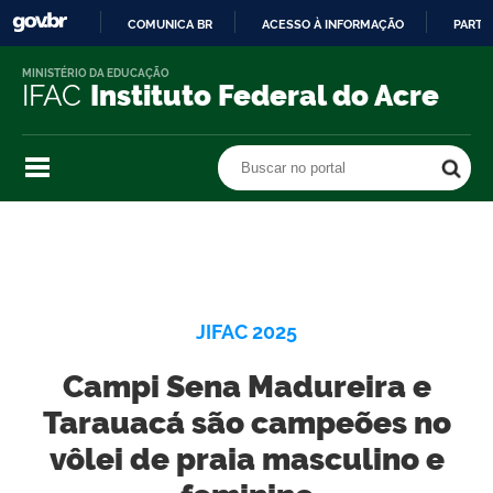
COMUNICA BR
ACESSO À INFORMAÇÃO
PARTI
IR
MINISTÉRIO DA EDUCAÇÃO
PARA
IFAC
Instituto Federal do Acre
O
CONTEÚDO
Buscar no portal
Buscar no portal
JIFAC 2025
Campi Sena Madureira e
Tarauacá são campeões no
vôlei de praia masculino e