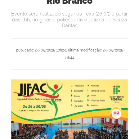
Rio Branco
Evento será realizado segunda-feira (26.05) a partir
das 16h, no ginásio poliesportivo Juliana de Souza
Dantas
publicado
:
23/05/2025 10h24
,
última modificação
:
23/05/2025
11h44