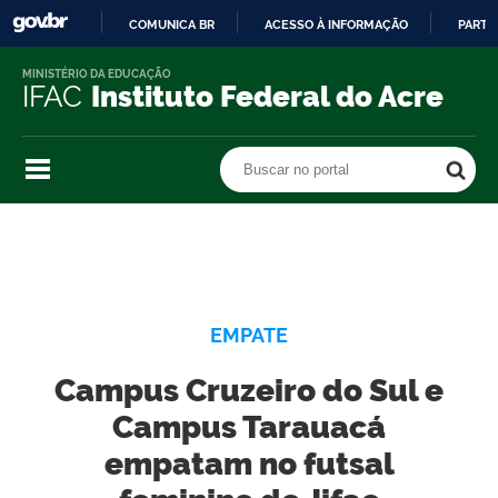
COMUNICA BR
ACESSO À INFORMAÇÃO
PARTI
IR
MINISTÉRIO DA EDUCAÇÃO
PARA
IFAC
Instituto Federal do Acre
O
CONTEÚDO
Buscar no portal
Buscar no portal
EMPATE
Campus Cruzeiro do Sul e
Campus Tarauacá
empatam no futsal