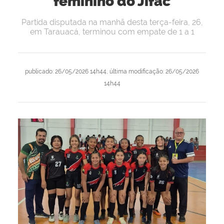
feminino do Jifac
Partida disputada na manhã desta terça-feira, 26,
em Tarauacá, terminou com empate de 1 a 1
publicado
:
26/05/2026 14h44
,
última modificação
:
26/05/2026
14h44