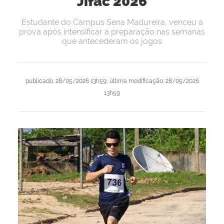
Jifac 2026
Estudante do Campus Sena Madureira, venceu a
prova após intensificar a preparação nas semanas
que antecederam os jogos
publicado
:
28/05/2026 13h59
,
última modificação
:
28/05/2026
13h59