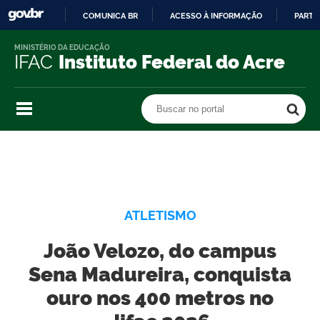
COMUNICA BR
ACESSO À INFORMAÇÃO
PARTI
IR
MINISTÉRIO DA EDUCAÇÃO
PARA
IFAC
Instituto Federal do Acre
O
CONTEÚDO
Buscar no portal
Buscar no portal
ATLETISMO
João Velozo, do campus
Sena Madureira, conquista
ouro nos 400 metros no