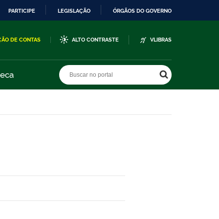
PARTICIPE
LEGISLAÇÃO
ÓRGÃOS DO GOVERNO
ÇÃO DE CONTAS
ALTO CONTRASTE
VLIBRAS
Buscar no portal
Buscar no portal
teca