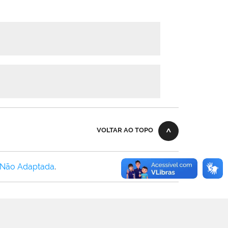
VOLTAR AO TOPO
 Não Adaptada
.