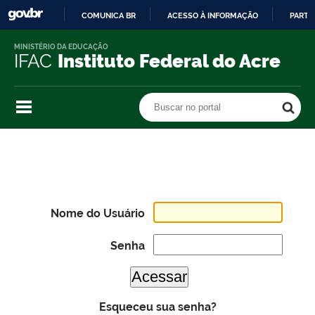
COMUNICA BR
ACESSO À INFORMAÇÃO
PARTI
IR
MINISTÉRIO DA EDUCAÇÃO
PARA
IFAC
Instituto Federal do Acre
O
CONTEÚDO
Buscar no portal
Buscar no portal
Nome do Usuário
Senha
Esqueceu sua senha?