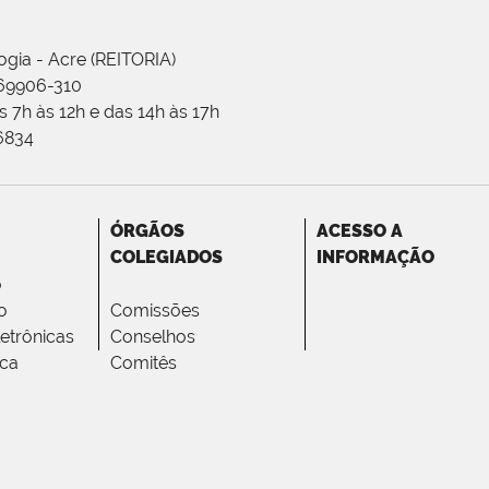
ogia - Acre (REITORIA)
 69906-310
 7h às 12h e das 14h às 17h
-6834
ÓRGÃOS
ACESSO A
COLEGIADOS
INFORMAÇÃO
o
o
Comissões
letrônicas
Conselhos
ica
Comitês