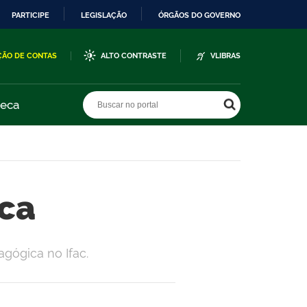
PARTICIPE
LEGISLAÇÃO
ÓRGÃOS DO GOVERNO
ÇÃO DE CONTAS
ALTO CONTRASTE
VLIBRAS
Buscar no portal
Buscar no portal
teca
ca
gógica no Ifac.