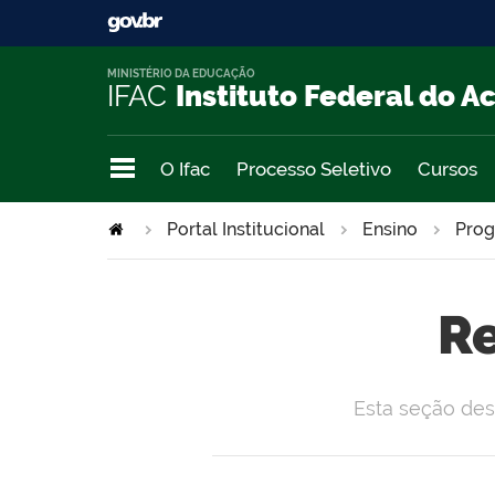
MINISTÉRIO DA EDUCAÇÃO
IFAC
Instituto Federal do A
O Ifac
Processo Seletivo
Cursos
Portal Institucional
Ensino
Prog
R
Esta seção des