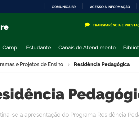
COMUNICA BR
ACESSO À INFORMAÇÃO
IR
PARA
cre
TRANSPARÊNCIA E PRESTA
O
CONTEÚDO
Campi
Estudante
Canais de Atendimento
Biblio
ramas e Projetos de Ensino
Residência Pedagógica
esidência Pedagógi
tina-se a apresentação do Programa Residência Peda