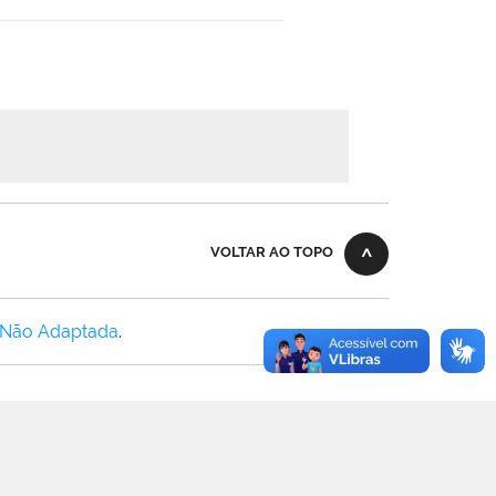
VOLTAR AO TOPO
 Não Adaptada
.