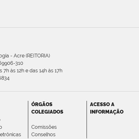
ogia - Acre (REITORIA)
 69906-310
 7h às 12h e das 14h às 17h
-6834
ÓRGÃOS
ACESSO A
COLEGIADOS
INFORMAÇÃO
o
o
Comissões
letrônicas
Conselhos