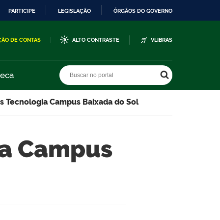
PARTICIPE
LEGISLAÇÃO
ÓRGÃOS DO GOVERNO
ÇÃO DE CONTAS
ALTO CONTRASTE
VLIBRAS
Buscar no portal
Buscar no portal
teca
s Tecnologia Campus Baixada do Sol
ia Campus