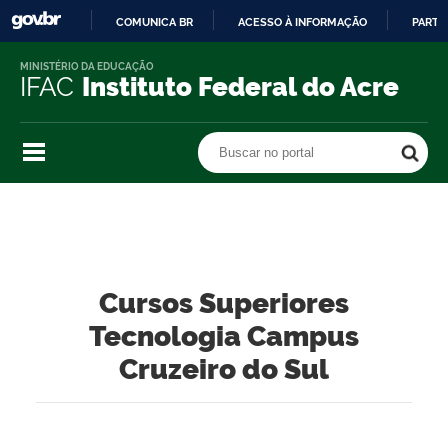
COMUNICA BR
ACESSO À INFORMAÇÃO
PARTI
IR
MINISTÉRIO DA EDUCAÇÃO
PARA
IFAC
Instituto Federal do Acre
O
CONTEÚDO
Buscar no portal
Buscar no portal
Cursos Superiores
Tecnologia Campus
Cruzeiro do Sul