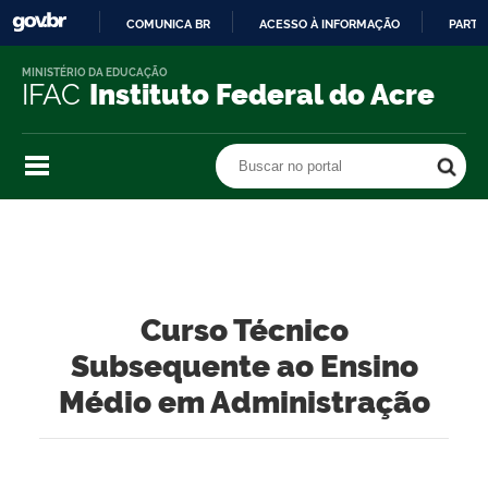
COMUNICA BR
ACESSO À INFORMAÇÃO
PARTI
IR
MINISTÉRIO DA EDUCAÇÃO
PARA
IFAC
Instituto Federal do Acre
O
CONTEÚDO
Buscar no portal
Buscar no portal
Curso Técnico
Subsequente ao Ensino
Médio em Administração