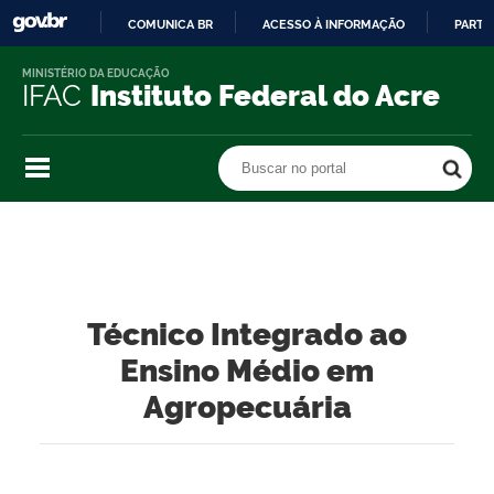
COMUNICA BR
ACESSO À INFORMAÇÃO
PARTI
IR
MINISTÉRIO DA EDUCAÇÃO
PARA
IFAC
Instituto Federal do Acre
O
CONTEÚDO
Buscar no portal
Buscar no portal
Técnico Integrado ao
Ensino Médio em
Agropecuária