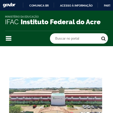
COMUNICA BR
ACESSO À INFORMAÇÃO
PARTI
IR
MINISTÉRIO DA EDUCAÇÃO
PARA
IFAC
Instituto Federal do Acre
O
CONTEÚDO
Buscar no portal
Buscar no portal