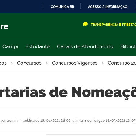
COMUNICA BR
ACESSO À INFORMAÇÃO
IR
PARA
cre
TRANSPARÊNCIA E PRESTA
O
CONTEÚDO
Campi
Estudante
Canais de Atendimento
Biblio
oas
Concursos
Concursos Vigentes
Concurso 2
rtarias de Nomeaç
por
admin
—
publicado
16/06/2021 21h00,
última modificação
14/03/2022 12h07