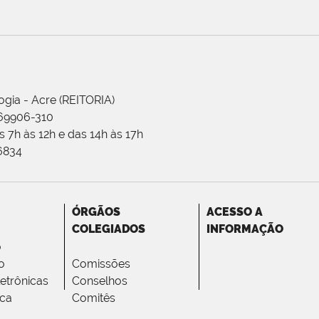
ogia - Acre (REITORIA)
 69906-310
 7h às 12h e das 14h às 17h
-6834
ÓRGÃOS
ACESSO A
COLEGIADOS
INFORMAÇÃO
o
o
Comissões
letrônicas
Conselhos
ica
Comitês