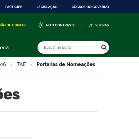
PARTICIPE
LEGISLAÇÃO
ÓRGÃOS DO GOVERNO
ÇÃO DE CONTAS
ALTO CONTRASTE
VLIBRAS
Buscar no portal
Buscar no portal
teca
016
TAE
Portarias de Nomeações
ões