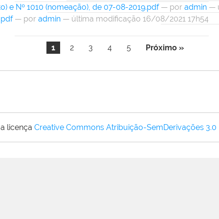
ito) e Nº 1010 (nomeação), de 07-08-2019.pdf
—
por
admin
— ú
.pdf
—
por
admin
— última modificação 16/08/2021 17h54
1
2
3
4
5
Próximo »
a licença
Creative Commons Atribuição-SemDerivações 3.0