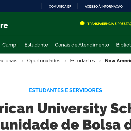
COMUNICA BR
ACESSO À INFORMAÇÃO
IR
PARA
cre
TRANSPARÊNCIA E PRESTA
O
CONTEÚDO
Campi
Estudante
Canais de Atendimento
Biblio
acionais
Oportunidades
Estudantes
New Americ
ESTUDANTES E SERVIDORES
can University Sc
unidade de Bolsa 