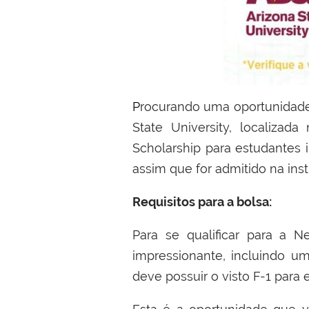
Procurando uma oportunidade de bolsa de estudos nos Estados Unidos? Sua busca pode ter acabado! A Arizona
State University, localiza
Scholarship para estudantes 
assim que for admitido na inst
Requisitos para a bolsa:
Para se qualificar para a N
impressionante, incluindo u
deve possuir o visto F-1 para 