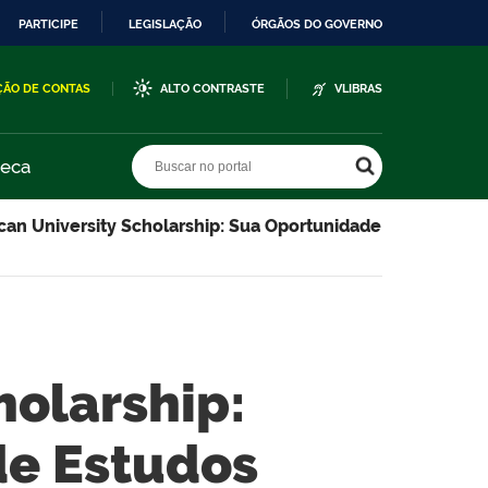
PARTICIPE
LEGISLAÇÃO
ÓRGÃOS DO GOVERNO
ÇÃO DE CONTAS
ALTO CONTRASTE
VLIBRAS
Buscar no portal
Buscar no portal
teca
an University Scholarship: Sua Oportunidade
holarship:
de Estudos