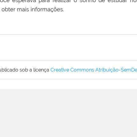
ocê esperava para realizar o sonho de estudar n
 obter mais informações.
ublicado sob a licença
Creative Commons Atribuição-SemDe