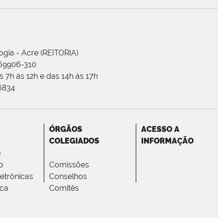
ogia - Acre (REITORIA)
 69906-310
 7h às 12h e das 14h às 17h
-6834
ÓRGÃOS
ACESSO A
COLEGIADOS
INFORMAÇÃO
o
o
Comissões
letrônicas
Conselhos
ica
Comitês