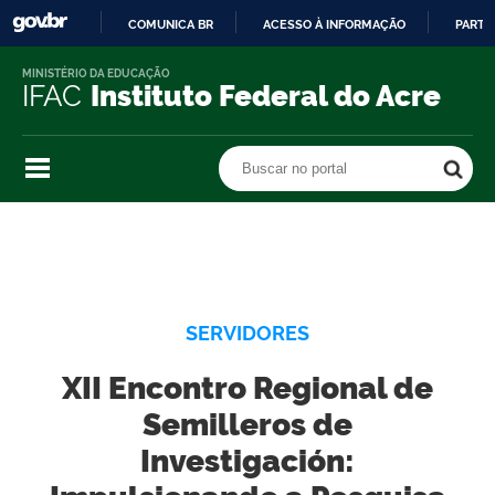
COMUNICA BR
ACESSO À INFORMAÇÃO
PARTI
IR
MINISTÉRIO DA EDUCAÇÃO
PARA
IFAC
Instituto Federal do Acre
O
CONTEÚDO
Buscar no portal
Buscar no portal
SERVIDORES
XII Encontro Regional de
Semilleros de
Investigación: