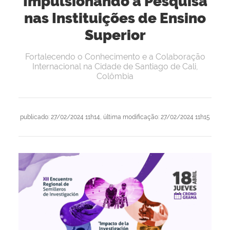
Impulsionando a Pesquisa
nas Instituições de Ensino
Superior
Fortalecendo o Conhecimento e a Colaboração
Internacional na Cidade de Santiago de Cali,
Colômbia
publicado
:
27/02/2024 11h14
,
última modificação
:
27/02/2024 11h15