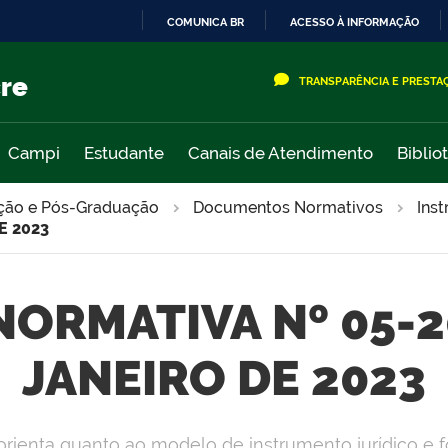
COMUNICA BR
ACESSO À INFORMAÇÃO
IR
PARA
cre
TRANSPARÊNCIA E PRESTA
O
CONTEÚDO
Campi
Estudante
Canais de Atendimento
Biblio
ação e Pós-Graduação
Documentos Normativos
Ins
E 2023
ORMATIVA Nº 05-20
JANEIRO DE 2023
rienta quanto ao modelo de instrumento jurídico e 