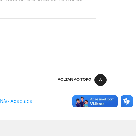
VOLTAR AO TOPO
 Não Adaptada
.