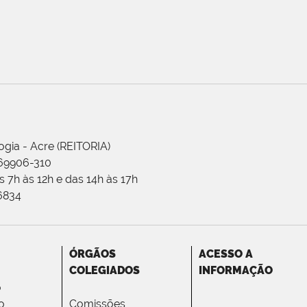
ogia - Acre (REITORIA)
 69906-310
 7h às 12h e das 14h às 17h
-6834
ÓRGÃOS
ACESSO A
COLEGIADOS
INFORMAÇÃO
o
o
Comissões