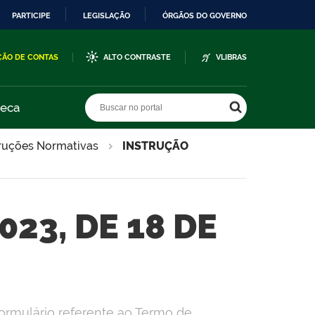
PARTICIPE
LEGISLAÇÃO
ÓRGÃOS DO GOVERNO
ÇÃO DE CONTAS
ALTO CONTRASTE
VLIBRAS
Buscar no portal
Buscar no portal
teca
truções Normativas
INSTRUÇÃO
23, DE 18 DE
formulário referente ao Termo de