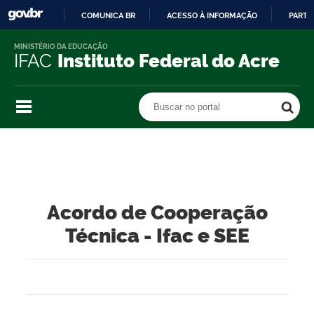
COMUNICA BR
ACESSO À INFORMAÇÃO
PARTI
IR
MINISTÉRIO DA EDUCAÇÃO
PARA
IFAC
Instituto Federal do Acre
O
CONTEÚDO
Buscar no portal
Buscar no portal
Acordo de Cooperação
Técnica - Ifac e SEE