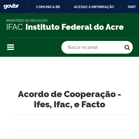
COMUNICA BR
ACESSO À INFORMAÇÃO
PARTI
IR
MINISTÉRIO DA EDUCAÇÃO
PARA
IFAC
Instituto Federal do Acre
O
CONTEÚDO
Buscar no portal
Buscar no portal
Acordo de Cooperação -
Ifes, Ifac, e Facto