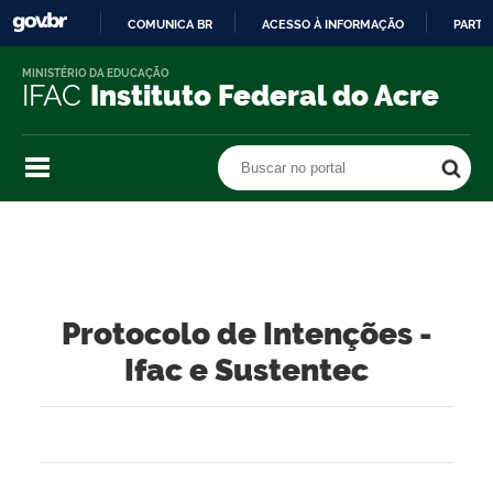
COMUNICA BR
ACESSO À INFORMAÇÃO
PARTI
IR
MINISTÉRIO DA EDUCAÇÃO
PARA
IFAC
Instituto Federal do Acre
O
CONTEÚDO
Buscar no portal
Buscar no portal
Protocolo de Intenções -
Ifac e Sustentec