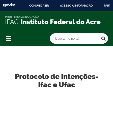
COMUNICA BR
ACESSO À INFORMAÇÃO
PARTI
IR
MINISTÉRIO DA EDUCAÇÃO
PARA
IFAC
Instituto Federal do Acre
O
CONTEÚDO
Buscar no portal
Buscar no portal
Protocolo de Intenções-
Ifac e Ufac